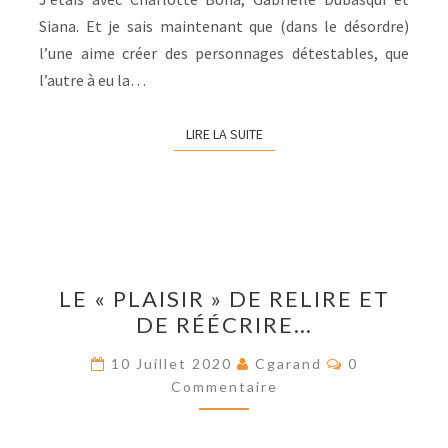
Siana. Et je sais maintenant que (dans le désordre)
l’une aime créer des personnages détestables, que
l’autre à eu la…
LIRE LA SUITE
LIRE LA SUITE
LE
LE « PLAISIR » DE RELIRE ET
« PLAISIR »
DE RÉÉCRIRE…
DE
RELIRE
Res
10 Juillet 2020
Cgarand
0
ET
Commentaire
DE
RÉÉCRIRE…