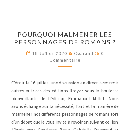
POURQUOI
POURQUOI MALMENER LES
MALMENER
PERSONNAGES DE ROMANS ?
LES
PERSONNAGES
Res
18 Juillet 2020
Cgarand
0
DE
Commentaire
ROMANS
?
C’était le 16 juillet, une discussion en direct avec trois
autres autrices des éditions Rroyzz sous la houlette
bienveillante de l’éditeur, Emmanuel Millet. Nous
avons échangé sur la nécessité, l’art et la manière de
malmener nos différents personnages de romans lors
d’un débat que je vous invite à revoir en suivant ce lien.
J’étais avec Charlotte Bona, Gabrielle Dubasqui et