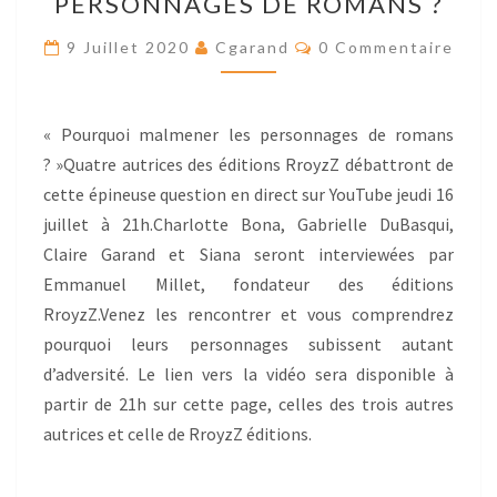
PERSONNAGES DE ROMANS ?
LES
PERSONNAGES
Res
9 Juillet 2020
Cgarand
0 Commentaire
DE
ROMANS
?
« Pourquoi malmener les personnages de romans
? »Quatre autrices des éditions RroyzZ débattront de
cette épineuse question en direct sur YouTube jeudi 16
juillet à 21h.Charlotte Bona, Gabrielle DuBasqui,
Claire Garand et Siana seront interviewées par
Emmanuel Millet, fondateur des éditions
RroyzZ.Venez les rencontrer et vous comprendrez
pourquoi leurs personnages subissent autant
d’adversité. Le lien vers la vidéo sera disponible à
partir de 21h sur cette page, celles des trois autres
autrices et celle de RroyzZ éditions.