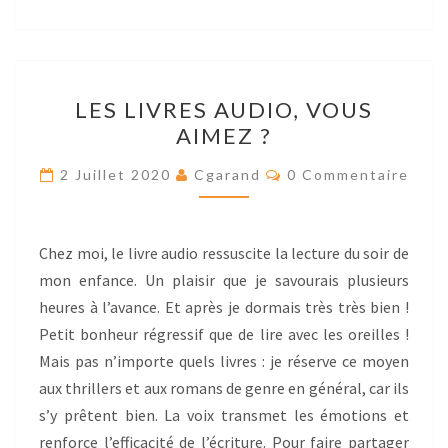
LES
LES LIVRES AUDIO, VOUS
LIVRES
AIMEZ ?
AUDIO,
VOUS
Res
2 Juillet 2020
Cgarand
0 Commentaire
AIMEZ
?
Chez moi, le livre audio ressuscite la lecture du soir de
mon enfance. Un plaisir que je savourais plusieurs
heures à l’avance. Et après je dormais très très bien !
Petit bonheur régressif que de lire avec les oreilles !
Mais pas n’importe quels livres : je réserve ce moyen
aux thrillers et aux romans de genre en général, car ils
s’y prêtent bien. La voix transmet les émotions et
renforce l’efficacité de l’écriture. Pour faire partager