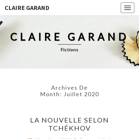
CLAIRE GARAND
Togg
navig
CLAIRE GARAND
Fictions
Archives De
Month:
Juillet 2020
LA
LA NOUVELLE SELON
NOUVELLE
TCHÉKHOV
SELON
TCHÉKHOV
Res