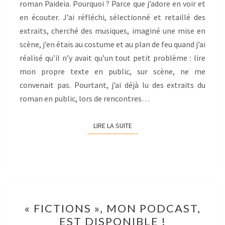
roman Paideia. Pourquoi ? Parce que j’adore en voir et
en écouter. J’ai réfléchi, sélectionné et retaillé des
extraits, cherché des musiques, imaginé une mise en
scène, j’en étais au costume et au plan de feu quand j’ai
réalisé qu’il n’y avait qu’un tout petit problème : lire
mon propre texte en public, sur scène, ne me
convenait pas. Pourtant, j’ai déjà lu des extraits du
roman en public, lors de rencontres…
LIRE LA SUITE
LIRE LA SUITE
« FICTIONS »,
« FICTIONS », MON PODCAST,
MON
EST DISPONIBLE !
PODCAST,