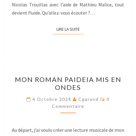
Nicolas Trouillas avec l’aide de Mathieu Malice, tout
devient fluide. Qu’allez-vous écouter ?…
LIRE LA SUITE
LIRE LA SUITE
MON
MON ROMAN PAIDEIA MIS EN
ROMAN
ONDES
PAIDEIA
MIS
Res
4 Octobre 2024
Cgarand
0
EN
Commentaire
ONDES
Au départ, j’ai voulu créer une lecture musicale de mon