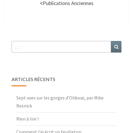
au
Publications Anciennes
sein
des
articles
r :
ARTICLES RÉCENTS
Sept vues sur les gorges d’Olduvaï, par Mike
Resnick
Rien à lire !
Comment j’ai écrit un feuilleton