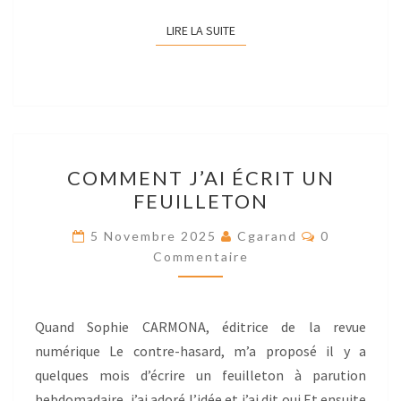
LIRE LA SUITE
LIRE LA SUITE
COMMENT
COMMENT J’AI ÉCRIT UN
J’AI
FEUILLETON
ÉCRIT
UN
Res
5 Novembre 2025
Cgarand
0
FEUILLETON
Commentaire
Quand Sophie CARMONA, éditrice de la revue
numérique Le contre-hasard, m’a proposé il y a
quelques mois d’écrire un feuilleton à parution
hebdomadaire, j’ai adoré l’idée et j’ai dit oui.Et ensuite