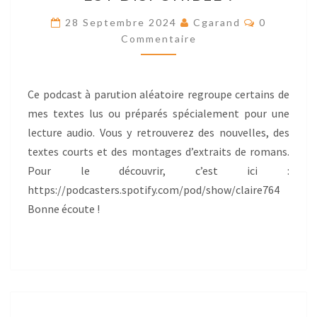
EST
Res
28 Septembre 2024
Cgarand
0
DISPONIBLE
Commentaire
!
Ce podcast à parution aléatoire regroupe certains de
mes textes lus ou préparés spécialement pour une
lecture audio. Vous y retrouverez des nouvelles, des
textes courts et des montages d’extraits de romans.
Pour le découvrir, c’est ici :
https://podcasters.spotify.com/pod/show/claire764
Bonne écoute !
Navigation