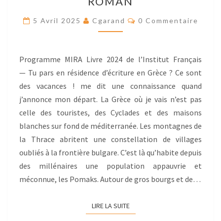
ROMAN
POUR
ÉCRIRE
Res
5 Avril 2025
Cgarand
0 Commentaire
MON
PROCHAIN
ROMAN
Programme MIRA Livre 2024 de l’Institut Français
— Tu pars en résidence d’écriture en Grèce ? Ce sont
des vacances ! me dit une connaissance quand
j’annonce mon départ. La Grèce où je vais n’est pas
celle des touristes, des Cyclades et des maisons
blanches sur fond de méditerranée. Les montagnes de
la Thrace abritent une constellation de villages
oubliés à la frontière bulgare. C’est là qu’habite depuis
des millénaires une population appauvrie et
méconnue, les Pomaks. Autour de gros bourgs et de…
LIRE LA SUITE
LIRE LA SUITE