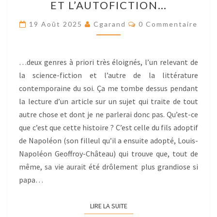
ET L’AUTOFICTION…
DÉCOUVRE
UN
Res
19 Août 2025
Cgarand
0 Commentaire
LIEN
ENTRE
L’UCHRONIE
…deux genres à priori très éloignés, l’un relevant de
ET
la science-fiction et l’autre de la littérature
L’AUTOFICTION…
contemporaine du soi. Ça me tombe dessus pendant
la lecture d’un article sur un sujet qui traite de tout
autre chose et dont je ne parlerai donc pas. Qu’est-ce
que c’est que cette histoire ? C’est celle du fils adoptif
de Napoléon (son filleul qu’il a ensuite adopté, Louis-
Napoléon Geoffroy-Château) qui trouve que, tout de
même, sa vie aurait été drôlement plus grandiose si
papa…
LIRE LA SUITE
LIRE LA SUITE