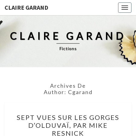
CLAIRE GARAND
Togg
navig
CLAIRE GARAND
Fictions
Archives De
Author:
Cgarand
SEPT
SEPT VUES SUR LES GORGES
VUES
D’OLDUVAÏ, PAR MIKE
SUR
RESNICK
LES