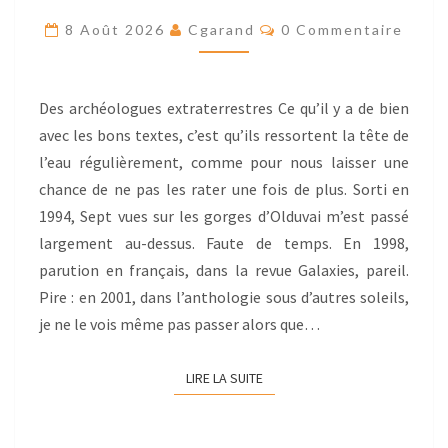
GORGES
Res
8 Août 2026
Cgarand
0 Commentaire
D’OLDUVAÏ,
PAR
MIKE
Des archéologues extraterrestres Ce qu’il y a de bien
RESNICK
avec les bons textes, c’est qu’ils ressortent la tête de
l’eau régulière­ment, comme pour nous laisser une
chance de ne pas les rater une fois de plus. Sorti en
1994, Sept vues sur les gorges d’Olduvai m’est passé
largement au-dessus. Faute de temps. En 1998,
parution en français, dans la revue Galaxies, pareil.
Pire : en 2001, dans l’antholo­gie sous d’autres soleils,
je ne le vois même pas passer alors que…
LIRE LA SUITE
LIRE LA SUITE