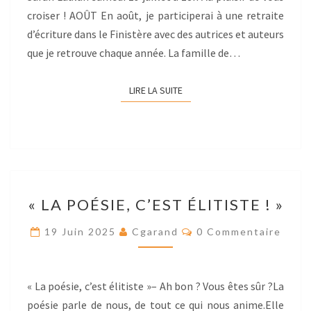
croiser ! AOÛT En août, je participerai à une retraite
d’écriture dans le Finistère avec des autrices et auteurs
que je retrouve chaque année. La famille de…
LIRE LA SUITE
LIRE LA SUITE
« LA
« LA POÉSIE, C’EST ÉLITISTE ! »
POÉSIE,
C’EST
Res
19 Juin 2025
Cgarand
0 Commentaire
ÉLITISTE
! »
« La poésie, c’est élitiste »– Ah bon ? Vous êtes sûr ?La
poésie parle de nous, de tout ce qui nous anime.Elle