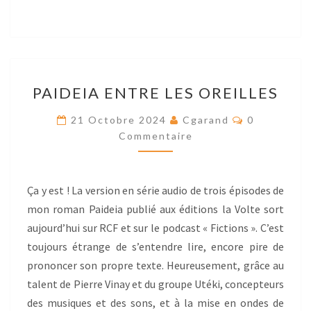
PAIDEIA
PAIDEIA ENTRE LES OREILLES
ENTRE
LES
Res
21 Octobre 2024
Cgarand
0
OREILLES
Commentaire
Ça y est ! La version en série audio de trois épisodes de
mon roman Paideia publié aux éditions la Volte sort
aujourd’hui sur RCF et sur le podcast « Fictions ». C’est
toujours étrange de s’entendre lire, encore pire de
prononcer son propre texte. Heureusement, grâce au
talent de Pierre Vinay et du groupe Utéki, concepteurs
des musiques et des sons, et à la mise en ondes de