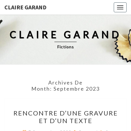
CLAIRE GARAND
Togg
navig
CLAIRE GARAND
Fictions
Archives De
Month:
Septembre 2023
RENCONTRE
RENCONTRE D’UNE GRAVURE
D’UNE
ET D’UN TEXTE
GRAVURE
ET
Res