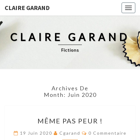
CLAIRE GARAND
Togg
navig
CLAIRE GARAND
Fictions
Archives De
Month:
Juin 2020
MÊME
MÊME PAS PEUR !
PAS
PEUR
Res
19 Juin 2020
Cgarand
0 Commentaire
!