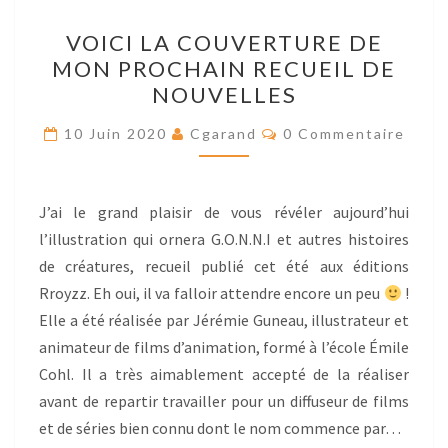
VOICI
VOICI LA COUVERTURE DE
LA
MON PROCHAIN RECUEIL DE
COUVERTURE
NOUVELLES
DE
MON
Res
10 Juin 2020
Cgarand
0 Commentaire
PROCHAIN
RECUEIL
DE
J’ai le grand plaisir de vous révéler aujourd’hui
NOUVELLES
l’illustration qui ornera G.O.N.N.I et autres histoires
de créatures, recueil publié cet été aux éditions
Rroyzz. Eh oui, il va falloir attendre encore un peu
!
Elle a été réalisée par Jérémie Guneau, illustrateur et
animateur de films d’animation, formé à l’école Émile
Cohl. Il a très aimablement accepté de la réaliser
avant de repartir travailler pour un diffuseur de films
et de séries bien connu dont le nom commence par…