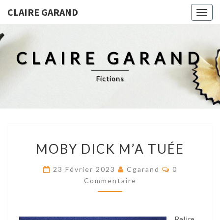
CLAIRE GARAND
Togg
navig
CLAIRE GARAND
Fictions
MOBY
MOBY DICK M’A TUÉE
DICK
M’A
Res
23 Février 2023
Cgarand
0
TUÉE
Commentaire
Relire