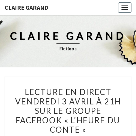
CLAIRE GARAND
Togg
navig
CLAIRE GARAND
Fictions
LECTURE
LECTURE EN DIRECT
EN
VENDREDI 3 AVRIL À 21H
DIRECT
SUR LE GROUPE
VENDREDI
3
FACEBOOK « L’HEURE DU
AVRIL
CONTE »
À